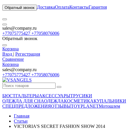
Доставка
Оплата
Контакты
Гарантия
Обратный звонок
sales@company.ru
+77075775427 +77058076006
Обратный звонок
Корзина
Вход
|
Регистрация
Сравнение
Корзина
sales@company.ru
+77075775427 +77058076006
БЮСТГАЛЬТЕРЫ
АКСЕССУАРЫ
ТРУСИКИ
ОДЕЖДА ДЛЯ СНА
ОДЕЖДА
КОСМЕТИКА
КУПАЛЬНИКИ
СПЕЦПРЕДЛОЖЕНИЯ
ОТЗЫВЫ
TOYPLANET
Мотошлем
Главная
Статьи
VICTORIA'S SECRET FASHION SHOW 2014