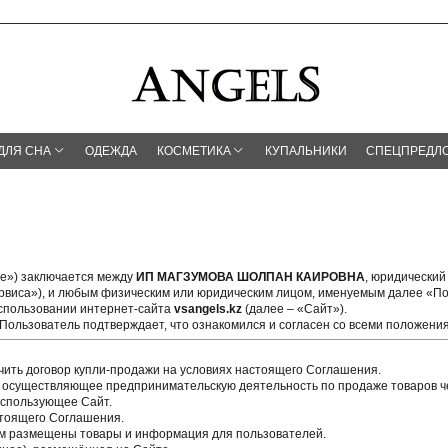
ДЛЯ СНА
ОДЕЖДА
КОСМЕТИКА
КУПАЛЬНИКИ
СПЕЦПРЕДЛ
е») заключается между
ИП МАГЗУМОВА ШОЛПАН КАИРОВНА
, юридический 
рвиса»), и любым физическим или юридическим лицом, именуемым далее «По
использовании интернет-сайта
vsangels.kz
(далее – «Сайт»).
Пользователь подтверждает, что ознакомился и согласен со всеми положен
ить договор купли-продажи на условиях настоящего Соглашения.
ществляющее предпринимательскую деятельность по продаже товаров че
использующее Сайт.
стоящего Соглашения.
ом размещены товары и информация для пользователей.