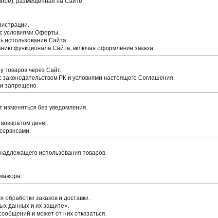
 иное), размещённая на Сайте.
нистрации.
 с условиями Оферты.
ть использование Сайта.
анию функционала Сайта, включая оформление заказа.
у товаров через Сайт.
 с законодательством РК и условиями настоящего Соглашения.
ии запрещено.
т изменяться без уведомления.
 возвратом денег.
сервисами.
ненадлежащего использования товаров.
.
-мажора.
 обработки заказов и доставки.
ых данных и их защите».
ообщений и может от них отказаться.