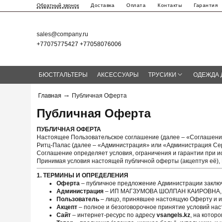
Доставка
Оплата
Контакты
Гарантия
Обратный звонок
sales@company.ru
+77075775427 +77058076006
БЮСТГАЛЬТЕРЫ
АКСЕССУАРЫ
ТРУСИКИ
ОДЕЖДА 
Главная
Публичная Оферта
Публичная Оферта
ПУБЛИЧНАЯ ОФЕРТА
Настоящее Пользовательское соглашение (далее – «Соглашени
Ритц-Палас (далее – «Администрация» или «Администрация Се
Соглашение определяет условия, ограничения и гарантии при 
Принимая условия настоящей публичной оферты (акцептуя её), 
1. ТЕРМИНЫ И ОПРЕДЕЛЕНИЯ
Оферта
– публичное предложение Администрации заключ
Администрация
– ИП МАГЗУМОВА ШОЛПАН КАИРОВНА, осу
Пользователь
– лицо, принявшее настоящую Оферту и 
Акцепт
– полное и безоговорочное принятие условий на
Сайт
– интернет-ресурс по адресу
vsangels.kz
, на котор