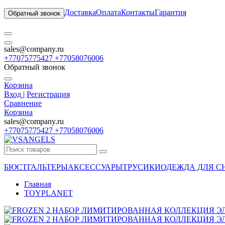
Доставка
Оплата
Контакты
Гарантия
Обратный звонок
sales@company.ru
+77075775427 +77058076006
Обратный звонок
Корзина
Вход
|
Регистрация
Сравнение
Корзина
sales@company.ru
+77075775427 +77058076006
БЮСТГАЛЬТЕРЫ
АКСЕССУАРЫ
ТРУСИКИ
ОДЕЖДА ДЛЯ С
Главная
TOYPLANET