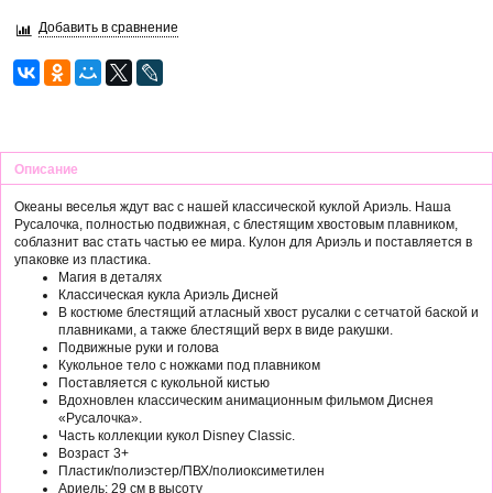
Добавить в сравнение
Описание
Океаны веселья ждут вас с нашей классической куклой Ариэль. Наша
Русалочка, полностью подвижная, с блестящим хвостовым плавником,
соблазнит вас стать частью ее мира. Кулон для Ариэль и поставляется в
упаковке из пластика.
Магия в деталях
Классическая кукла Ариэль Дисней
В костюме блестящий атласный хвост русалки с сетчатой баской и
плавниками, а также блестящий верх в виде ракушки.
Подвижные руки и голова
Кукольное тело с ножками под плавником
Поставляется с кукольной кистью
Вдохновлен классическим анимационным фильмом Диснея
«Русалочка».
Часть коллекции кукол Disney Classic.
Возраст 3+
Пластик/полиэстер/ПВХ/полиоксиметилен
Ариель: 29 см в высоту