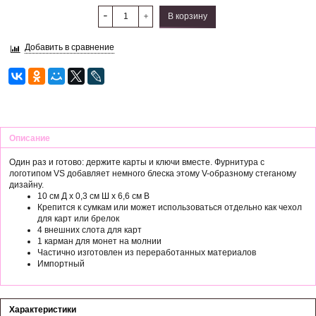
В корзину
Добавить в сравнение
Описание
Один раз и готово: держите карты и ключи вместе. Фурнитура с
логотипом VS добавляет немного блеска этому V-образному стеганому
дизайну.
10 см Д x 0,3 см Ш x 6,6 см В
Крепится к сумкам или может использоваться отдельно как чехол
для карт или брелок
4 внешних слота для карт
1 карман для монет на молнии
Частично изготовлен из переработанных материалов
Импортный
Характеристики