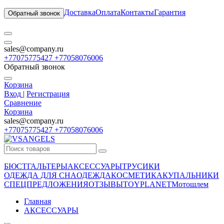
Доставка
Оплата
Контакты
Гарантия
Обратный звонок
sales@company.ru
+77075775427 +77058076006
Обратный звонок
Корзина
Вход
|
Регистрация
Сравнение
Корзина
sales@company.ru
+77075775427 +77058076006
БЮСТГАЛЬТЕРЫ
АКСЕССУАРЫ
ТРУСИКИ
ОДЕЖДА ДЛЯ СНА
ОДЕЖДА
КОСМЕТИКА
КУПАЛЬНИКИ
СПЕЦПРЕДЛОЖЕНИЯ
ОТЗЫВЫ
TOYPLANET
Мотошлем
Главная
АКСЕССУАРЫ