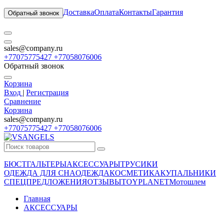
Доставка
Оплата
Контакты
Гарантия
Обратный звонок
sales@company.ru
+77075775427 +77058076006
Обратный звонок
Корзина
Вход
|
Регистрация
Сравнение
Корзина
sales@company.ru
+77075775427 +77058076006
БЮСТГАЛЬТЕРЫ
АКСЕССУАРЫ
ТРУСИКИ
ОДЕЖДА ДЛЯ СНА
ОДЕЖДА
КОСМЕТИКА
КУПАЛЬНИКИ
СПЕЦПРЕДЛОЖЕНИЯ
ОТЗЫВЫ
TOYPLANET
Мотошлем
Главная
АКСЕССУАРЫ