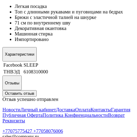
Легкая посадка
Топ с длинными рукавами и пуговицами на бедрах
Брюки с эластичной талией на шнурке
71 см по внутреннему шву
Декоративная окантовка
Машинная стирка
Импортировано
Характеристики
Facebook
SLEEP
ТНВЭД
6108310000
Отзывы
Оставить отзыв
Отзыв успешно отправлен
Новости
Личный кабинет
Доставка
Оплата
Контакты
Гарантия
Публичная Оферта
Политика Конфиенциальности
Возврат
Реквизиты
+77075775427 +77058076006
sales@company.ru