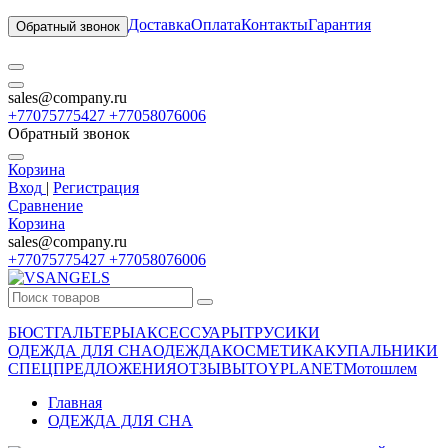
Доставка
Оплата
Контакты
Гарантия
Обратный звонок
sales@company.ru
+77075775427 +77058076006
Обратный звонок
Корзина
Вход
|
Регистрация
Сравнение
Корзина
sales@company.ru
+77075775427 +77058076006
БЮСТГАЛЬТЕРЫ
АКСЕССУАРЫ
ТРУСИКИ
ОДЕЖДА ДЛЯ СНА
ОДЕЖДА
КОСМЕТИКА
КУПАЛЬНИКИ
СПЕЦПРЕДЛОЖЕНИЯ
ОТЗЫВЫ
TOYPLANET
Мотошлем
Главная
ОДЕЖДА ДЛЯ СНА