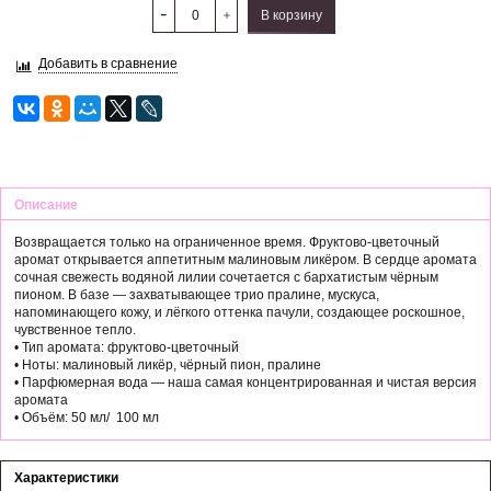
В корзину
Добавить в сравнение
Описание
Возвращается только на ограниченное время. Фруктово-цветочный
аромат открывается аппетитным малиновым ликёром. В сердце аромата
сочная свежесть водяной лилии сочетается с бархатистым чёрным
пионом. В базе — захватывающее трио пралине, мускуса,
напоминающего кожу, и лёгкого оттенка пачули, создающее роскошное,
чувственное тепло.
• Тип аромата: фруктово-цветочный
• Ноты: малиновый ликёр, чёрный пион, пралине
• Парфюмерная вода — наша самая концентрированная и чистая версия
аромата
• Объём: 50 мл/ 100 мл
Характеристики