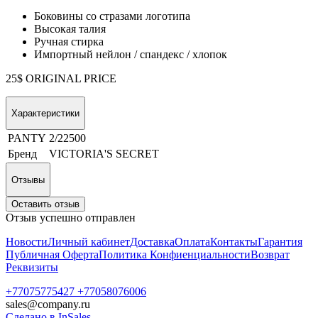
Боковины со стразами логотипа
Высокая талия
Ручная стирка
Импортный нейлон / спандекс / хлопок
25$ ORIGINAL PRICE
Характеристики
PANTY
2/22500
Бренд
VICTORIA'S SECRET
Отзывы
Оставить отзыв
Отзыв успешно отправлен
Новости
Личный кабинет
Доставка
Оплата
Контакты
Гарантия
Публичная Оферта
Политика Конфиенциальности
Возврат
Реквизиты
+77075775427 +77058076006
sales@company.ru
Сделано в InSales