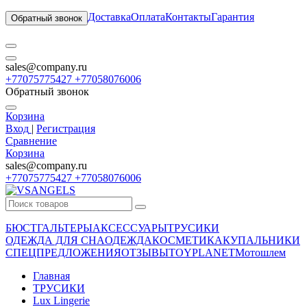
Доставка
Оплата
Контакты
Гарантия
Обратный звонок
sales@company.ru
+77075775427 +77058076006
Обратный звонок
Корзина
Вход
|
Регистрация
Сравнение
Корзина
sales@company.ru
+77075775427 +77058076006
БЮСТГАЛЬТЕРЫ
АКСЕССУАРЫ
ТРУСИКИ
ОДЕЖДА ДЛЯ СНА
ОДЕЖДА
КОСМЕТИКА
КУПАЛЬНИКИ
СПЕЦПРЕДЛОЖЕНИЯ
ОТЗЫВЫ
TOYPLANET
Мотошлем
Главная
ТРУСИКИ
Lux Lingerie