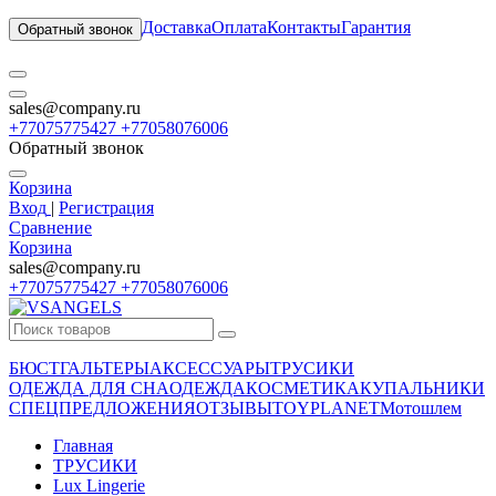
Доставка
Оплата
Контакты
Гарантия
Обратный звонок
sales@company.ru
+77075775427 +77058076006
Обратный звонок
Корзина
Вход
|
Регистрация
Сравнение
Корзина
sales@company.ru
+77075775427 +77058076006
БЮСТГАЛЬТЕРЫ
АКСЕССУАРЫ
ТРУСИКИ
ОДЕЖДА ДЛЯ СНА
ОДЕЖДА
КОСМЕТИКА
КУПАЛЬНИКИ
СПЕЦПРЕДЛОЖЕНИЯ
ОТЗЫВЫ
TOYPLANET
Мотошлем
Главная
ТРУСИКИ
Lux Lingerie