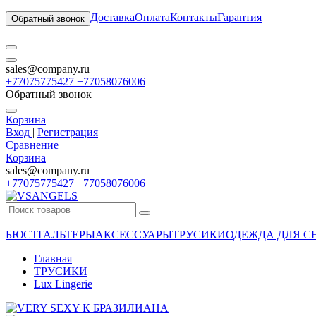
Доставка
Оплата
Контакты
Гарантия
Обратный звонок
sales@company.ru
+77075775427 +77058076006
Обратный звонок
Корзина
Вход
|
Регистрация
Сравнение
Корзина
sales@company.ru
+77075775427 +77058076006
БЮСТГАЛЬТЕРЫ
АКСЕССУАРЫ
ТРУСИКИ
ОДЕЖДА ДЛЯ С
Главная
ТРУСИКИ
Lux Lingerie