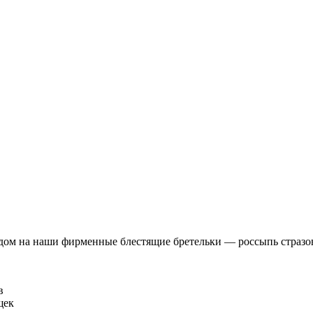
ядом на наши фирменные блестящие бретельки — россыпь страз
в
щек