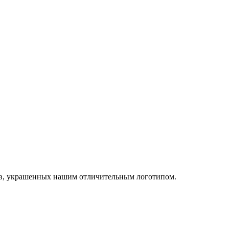
ов, украшенных нашим отличительным логотипом.