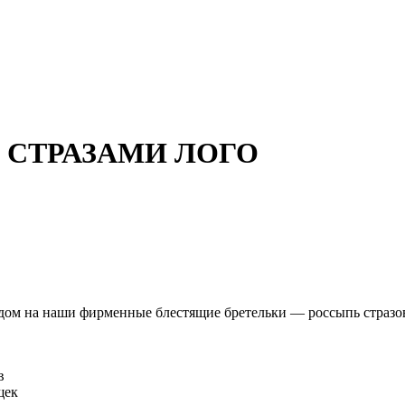
С СТРАЗАМИ ЛОГО
ядом на наши фирменные блестящие бретельки — россыпь страз
в
щек