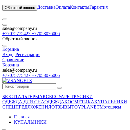
Доставка
Оплата
Контакты
Гарантия
Обратный звонок
sales@company.ru
+77075775427 +77058076006
Обратный звонок
Корзина
Вход
|
Регистрация
Сравнение
Корзина
sales@company.ru
+77075775427 +77058076006
БЮСТГАЛЬТЕРЫ
АКСЕССУАРЫ
ТРУСИКИ
ОДЕЖДА ДЛЯ СНА
ОДЕЖДА
КОСМЕТИКА
КУПАЛЬНИКИ
СПЕЦПРЕДЛОЖЕНИЯ
ОТЗЫВЫ
TOYPLANET
Мотошлем
Главная
КУПАЛЬНИКИ