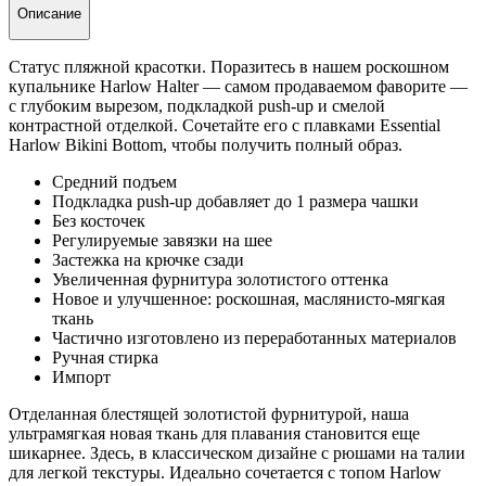
Описание
Статус пляжной красотки. Поразитесь в нашем роскошном
купальнике Harlow Halter — самом продаваемом фаворите —
с глубоким вырезом, подкладкой push-up и смелой
контрастной отделкой. Сочетайте его с плавками Essential
Harlow Bikini Bottom, чтобы получить полный образ.
Средний подъем
Подкладка push-up добавляет до 1 размера чашки
Без косточек
Регулируемые завязки на шее
Застежка на крючке сзади
Увеличенная фурнитура золотистого оттенка
Новое и улучшенное: роскошная, маслянисто-мягкая
ткань
Частично изготовлено из переработанных материалов
Ручная стирка
Импорт
Отделанная блестящей золотистой фурнитурой, наша
ультрамягкая новая ткань для плавания становится еще
шикарнее. Здесь, в классическом дизайне с рюшами на талии
для легкой текстуры. Идеально сочетается с топом Harlow