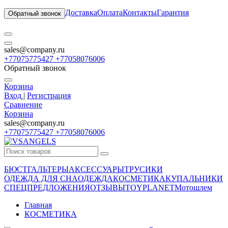
Доставка
Оплата
Контакты
Гарантия
Обратный звонок
sales@company.ru
+77075775427 +77058076006
Обратный звонок
Корзина
Вход
|
Регистрация
Сравнение
Корзина
sales@company.ru
+77075775427 +77058076006
БЮСТГАЛЬТЕРЫ
АКСЕССУАРЫ
ТРУСИКИ
ОДЕЖДА ДЛЯ СНА
ОДЕЖДА
КОСМЕТИКА
КУПАЛЬНИКИ
СПЕЦПРЕДЛОЖЕНИЯ
ОТЗЫВЫ
TOYPLANET
Мотошлем
Главная
КОСМЕТИКА