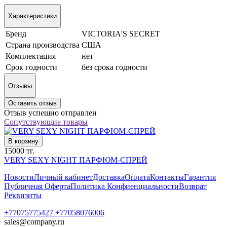
Характеристики
Бренд
VICTORIA'S SECRET
Страна производства
США
Комплектация
нет
Срок годности
без срока годности
Отзывы
Оставить отзыв
Отзыв успешно отправлен
Сопутствующие товары
В корзину
15000 тг.
VERY SEXY NIGHT ПАРФЮМ-СПРЕЙ
Новости
Личный кабинет
Доставка
Оплата
Контакты
Гарантия
Публичная Оферта
Политика Конфиенциальности
Возврат
Реквизиты
+77075775427 +77058076006
sales@company.ru