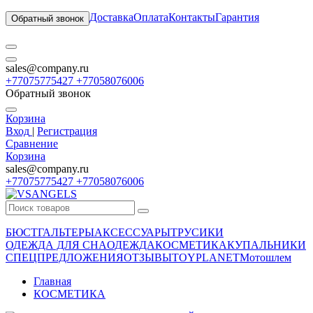
Доставка
Оплата
Контакты
Гарантия
Обратный звонок
sales@company.ru
+77075775427 +77058076006
Обратный звонок
Корзина
Вход
|
Регистрация
Сравнение
Корзина
sales@company.ru
+77075775427 +77058076006
БЮСТГАЛЬТЕРЫ
АКСЕССУАРЫ
ТРУСИКИ
ОДЕЖДА ДЛЯ СНА
ОДЕЖДА
КОСМЕТИКА
КУПАЛЬНИКИ
СПЕЦПРЕДЛОЖЕНИЯ
ОТЗЫВЫ
TOYPLANET
Мотошлем
Главная
КОСМЕТИКА