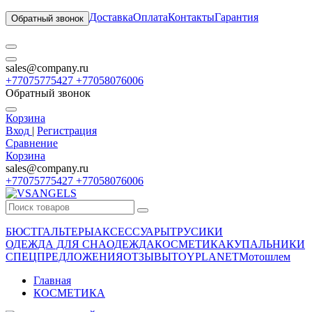
Доставка
Оплата
Контакты
Гарантия
Обратный звонок
sales@company.ru
+77075775427 +77058076006
Обратный звонок
Корзина
Вход
|
Регистрация
Сравнение
Корзина
sales@company.ru
+77075775427 +77058076006
БЮСТГАЛЬТЕРЫ
АКСЕССУАРЫ
ТРУСИКИ
ОДЕЖДА ДЛЯ СНА
ОДЕЖДА
КОСМЕТИКА
КУПАЛЬНИКИ
СПЕЦПРЕДЛОЖЕНИЯ
ОТЗЫВЫ
TOYPLANET
Мотошлем
Главная
КОСМЕТИКА