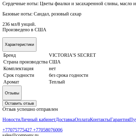
Сердечные ноты: Цветы фиалки и засахаренной сливы, масло 
Базовые ноты: Сандал, розовый сахар
236 мл/8 унций.
Произведено в США
Характеристики
Бренд
VICTORIA'S SECRET
Страна производства
США
Комплектация
нет
Срок годности
без срока годности
Аромат
Теплый
Отзывы
Оставить отзыв
Отзыв успешно отправлен
Новости
Личный кабинет
Доставка
Оплата
Контакты
Гарантия
Пу
+77075775427 +77058076006
sales@company.ru