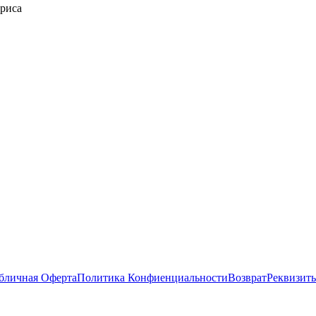
ириса
бличная Оферта
Политика Конфиенциальности
Возврат
Реквизит