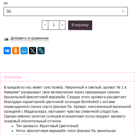
ml
В корзину
Добавить в сравнение
Описание
В каждом из нас живет секс-бомба. Уверенный и смелый, аромат № 1 в
Америке* раскрывает свое великолепие через сверкающее сияние
бразильской фиолетовой маракуйи. Сердце этого аромата расцветает
благодаря характерной цветочной эссенции Bombshell с нотами
первозданного пиона сорта Шангри-Ла. Аромат, наполненный ванильной
орхидеей с Мадагаскара, окутывает чувства сливочной сладостью.
Однако именно залитая солнцем итальянская сосна придает аромату
знаковый обонятельный оттенок.
Тип аромата: Фруктовый Цветочный
Ноты: фиолетовая маракуйя, пион Шангри-Ла, ванильная