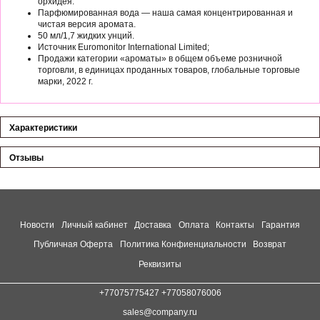
орхидея.
Парфюмированная вода — наша самая концентрированная и
чистая версия аромата.
50 мл/1,7 жидких унций.
Источник Euromonitor International Limited;
Продажи категории «ароматы» в общем объеме розничной
торговли, в единицах проданных товаров, глобальные торговые
марки, 2022 г.
Характеристики
Отзывы
Новости
Личный кабинет
Доставка
Оплата
Контакты
Гарантия
Публичная Оферта
Политика Конфиенциальности
Возврат
Реквизиты
+77075775427 +77058076006
sales@company.ru