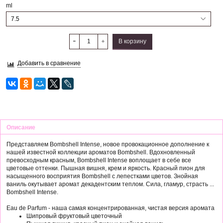
ml
В корзину
Добавить в сравнение
Описание
Представляем Bombshell Intense, новое провокационное дополнение к
нашей известной коллекции ароматов Bombshell. Вдохновленный
превосходным красным, Bombshell Intense воплощает в себе все
цветовые оттенки. Пышная вишня, крем и яркость. Красный пион для
насыщенного восприятия Bombshell с лепестками цветов. Знойная
ваниль окутывает аромат декадентским теплом. Сила, гламур, страсть ...
Bombshell Intense.
Eau de Parfum - наша самая концентрированная, чистая версия аромата
Шипровый фруктовый цветочный