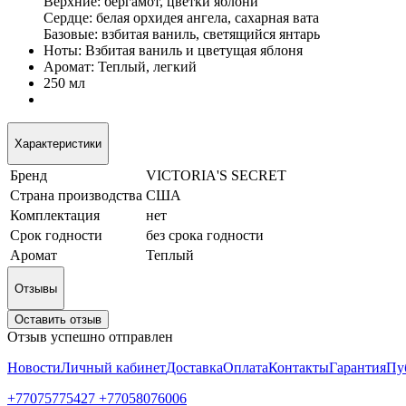
Верхние: бергамот, цветки яблони
Сердце: белая орхидея ангела, сахарная вата
Базовые: взбитая ваниль, светящийся янтарь
Ноты: Взбитая ваниль и цветущая яблоня
Аромат: Теплый, легкий
250 мл
Характеристики
Бренд
VICTORIA'S SECRET
Страна производства
США
Комплектация
нет
Срок годности
без срока годности
Аромат
Теплый
Отзывы
Оставить отзыв
Отзыв успешно отправлен
Новости
Личный кабинет
Доставка
Оплата
Контакты
Гарантия
Пу
+77075775427 +77058076006