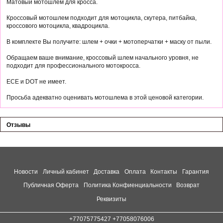
Матовый мотошлем для кросса.
Кроссовый мотошлем подходит для мотоцикла, скутера, питбайка,
кроссового мотоцикла, квадроцикла.
В комплекте Вы получите: шлем + очки + мотоперчатки + маску от пыли.
Обращаем ваше внимание, кроссовый шлем начального уровня, не
подходит для профессионального мотокросса.
ECE и DOT не имеет.
Просьба адекватно оценивать мотошлема в этой ценовой категории.
Отзывы
Новости
Личный кабинет
Доставка
Оплата
Контакты
Гарантия
Публичная Оферта
Политика Конфиенциальности
Возврат
Реквизиты
+77075775427 +77058076006