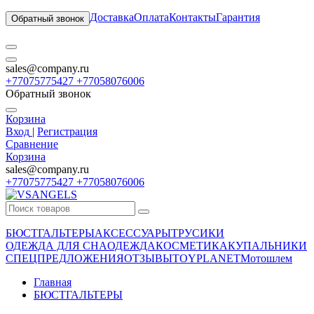
Доставка
Оплата
Контакты
Гарантия
Обратный звонок
sales@company.ru
+77075775427 +77058076006
Обратный звонок
Корзина
Вход
|
Регистрация
Сравнение
Корзина
sales@company.ru
+77075775427 +77058076006
БЮСТГАЛЬТЕРЫ
АКСЕССУАРЫ
ТРУСИКИ
ОДЕЖДА ДЛЯ СНА
ОДЕЖДА
КОСМЕТИКА
КУПАЛЬНИКИ
СПЕЦПРЕДЛОЖЕНИЯ
ОТЗЫВЫ
TOYPLANET
Мотошлем
Главная
БЮСТГАЛЬТЕРЫ