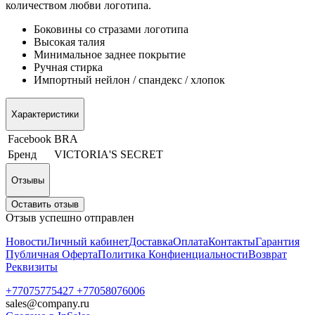
количеством любви логотипа.
Боковины со стразами логотипа
Высокая талия
Минимальное заднее покрытие
Ручная стирка
Импортный нейлон / спандекс / хлопок
Характеристики
Facebook
BRA
Бренд
VICTORIA'S SECRET
Отзывы
Оставить отзыв
Отзыв успешно отправлен
Новости
Личный кабинет
Доставка
Оплата
Контакты
Гарантия
Публичная Оферта
Политика Конфиенциальности
Возврат
Реквизиты
+77075775427 +77058076006
sales@company.ru