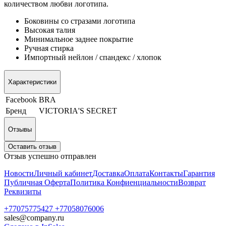
количеством любви логотипа.
Боковины со стразами логотипа
Высокая талия
Минимальное заднее покрытие
Ручная стирка
Импортный нейлон / спандекс / хлопок
Характеристики
Facebook
BRA
Бренд
VICTORIA'S SECRET
Отзывы
Оставить отзыв
Отзыв успешно отправлен
Новости
Личный кабинет
Доставка
Оплата
Контакты
Гарантия
Публичная Оферта
Политика Конфиенциальности
Возврат
Реквизиты
+77075775427 +77058076006
sales@company.ru