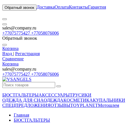
Доставка
Оплата
Контакты
Гарантия
Обратный звонок
sales@company.ru
+77075775427 +77058076006
Обратный звонок
Корзина
Вход
|
Регистрация
Сравнение
Корзина
sales@company.ru
+77075775427 +77058076006
БЮСТГАЛЬТЕРЫ
АКСЕССУАРЫ
ТРУСИКИ
ОДЕЖДА ДЛЯ СНА
ОДЕЖДА
КОСМЕТИКА
КУПАЛЬНИКИ
СПЕЦПРЕДЛОЖЕНИЯ
ОТЗЫВЫ
TOYPLANET
Мотошлем
Главная
БЮСТГАЛЬТЕРЫ