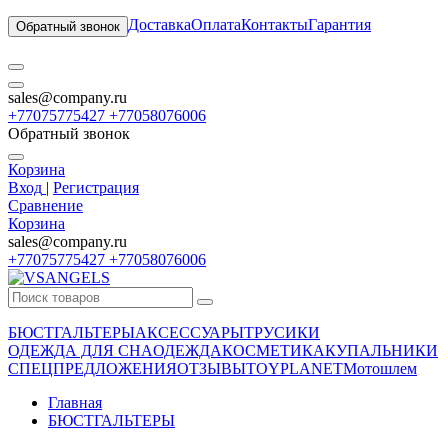
Доставка
Оплата
Контакты
Гарантия
Обратный звонок
sales@company.ru
+77075775427 +77058076006
Обратный звонок
Корзина
Вход
|
Регистрация
Сравнение
Корзина
sales@company.ru
+77075775427 +77058076006
БЮСТГАЛЬТЕРЫ
АКСЕССУАРЫ
ТРУСИКИ
ОДЕЖДА ДЛЯ СНА
ОДЕЖДА
КОСМЕТИКА
КУПАЛЬНИКИ
СПЕЦПРЕДЛОЖЕНИЯ
ОТЗЫВЫ
TOYPLANET
Мотошлем
Главная
БЮСТГАЛЬТЕРЫ