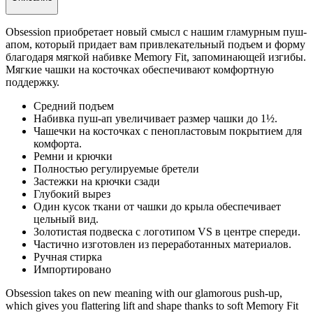
Obsession приобретает новый смысл с нашим гламурным пуш-
апом, который придает вам привлекательный подъем и форму
благодаря мягкой набивке Memory Fit, запоминающей изгибы.
Мягкие чашки на косточках обеспечивают комфортную
поддержку.
Средний подъем
Набивка пуш-ап увеличивает размер чашки до 1½.
Чашечки на косточках с пенопластовым покрытием для
комфорта.
Ремни и крючки
Полностью регулируемые бретели
Застежки на крючки сзади
Глубокий вырез
Один кусок ткани от чашки до крыла обеспечивает
цельный вид.
Золотистая подвеска с логотипом VS в центре спереди.
Частично изготовлен из переработанных материалов.
Ручная стирка
Импортировано
Obsession takes on new meaning with our glamorous push-up,
which gives you flattering lift and shape thanks to soft Memory Fit