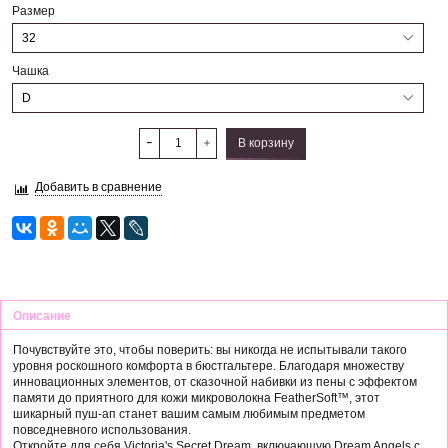
Размер
Чашка
В корзину
Добавить в сравнение
Описание
Почувствуйте это, чтобы поверить: вы никогда не испытывали такого
уровня роскошного комфорта в бюстгальтере. Благодаря множеству
инновационных элементов, от сказочной набивки из пены с эффектом
памяти до приятного для кожи микроволокна FeatherSoft™, этот
шикарный пуш-ап станет вашим самым любимым предметом
повседневного использования.
Откройте для себя Victoria's Secret Dream, включающую Dream Angels с