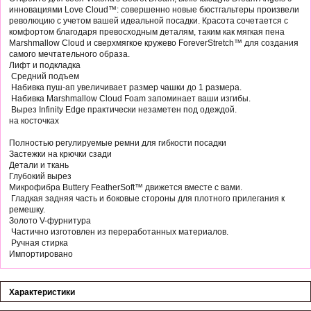
инновациями Love Cloud™: совершенно новые бюстгальтеры произвели
революцию с учетом вашей идеальной посадки. Красота сочетается с
комфортом благодаря превосходным деталям, таким как мягкая пена
Marshmallow Cloud и сверхмягкое кружево ForeverStretch™ для создания
самого мечтательного образа.
Лифт и подкладка
Средний подъем
Набивка пуш-ап увеличивает размер чашки до 1 размера.
Набивка Marshmallow Cloud Foam запоминает ваши изгибы.
Вырез Infinity Edge практически незаметен под одеждой.
на косточках
Полностью регулируемые ремни для гибкости посадки
Застежки на крючки сзади
Детали и ткань
Глубокий вырез
Микрофибра Buttery FeatherSoft™ движется вместе с вами.
Гладкая задняя часть и боковые стороны для плотного прилегания к
ремешку.
Золото V-фурнитура
Частично изготовлен из переработанных материалов.
Ручная стирка
Импортировано
Характеристики