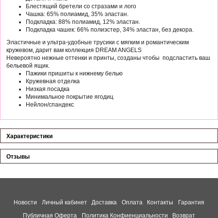
Блестящий бретели со стразами и лого
Чашка: 65% полиамид, 35% эластан.
Подкладка: 88% полиамид, 12% эластан.
Подкладка чашек: 66% полиэстер, 34% эластан, без декора.
Эластичные и ультра-удобные трусики с мягким и романтическим
кружевом, дарит вам коллекция DREAM ANGELS
Невероятно нежные оттенки и принты, созданы чтобы подсластить ваш
бельевой ящик.
Пажики пришиты к нижнему белью
Кружевная отделка
Низкая посадка
Минимальное покрытие ягодиц
Нейлон/спандекс
Характеристики
Отзывы
Новости
Личный кабинет
Доставка
Оплата
Контакты
Гарантия
Публичная Оферта
Политика Конфиенциальности
Возврат