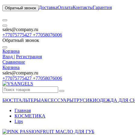
Доставка
Оплата
Контакты
Гарантия
Обратный звонок
sales@company.ru
+77075775427 +77058076006
Обратный звонок
Корзина
Вход
|
Регистрация
Сравнение
Корзина
sales@company.ru
+77075775427 +77058076006
БЮСТГАЛЬТЕРЫ
АКСЕССУАРЫ
ТРУСИКИ
ОДЕЖДА ДЛЯ С
Главная
КОСМЕТИКА
Lips