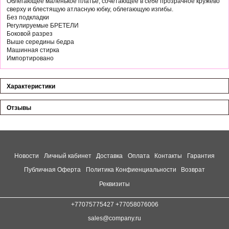
Облегающее маленькое платье, сочетающее в себе прозрачное кружево
сверху и блестящую атласную юбку, облегающую изгибы.
Без подкладки
Регулируемые БРЕТЕЛИ
Боковой разрез
Выше середины бедра
Машинная стирка
Импортировано
Характеристики
Отзывы
Новости
Личный кабинет
Доставка
Оплата
Контакты
Гарантия
Публичная Оферта
Политика Конфиенциальности
Возврат
Реквизиты
+77075775427 +77058076006
sales@company.ru