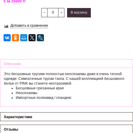
5 за 25000 тг
В корзину
Добавить в сравнение
Описание
Это бесшовные трусики полностью неосязаемы даже в очень тесной
одежде. Симпатичные труски танга. С нашей колллекцией бесшовного
белья от PINK вы станете неотразимой.
Бесшовные срезанные края
Неосязаемы
Импортные полиамид / спандекс
Характеристики
Отзывы