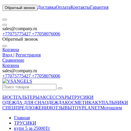
Доставка
Оплата
Контакты
Гарантия
Обратный звонок
sales@company.ru
+77075775427 +77058076006
Обратный звонок
Корзина
Вход
|
Регистрация
Сравнение
Корзина
sales@company.ru
+77075775427 +77058076006
БЮСТГАЛЬТЕРЫ
АКСЕССУАРЫ
ТРУСИКИ
ОДЕЖДА ДЛЯ СНА
ОДЕЖДА
КОСМЕТИКА
КУПАЛЬНИКИ
СПЕЦПРЕДЛОЖЕНИЯ
ОТЗЫВЫ
TOYPLANET
Мотошлем
Главная
ТРУСИКИ
купи 5 за 25000Тг