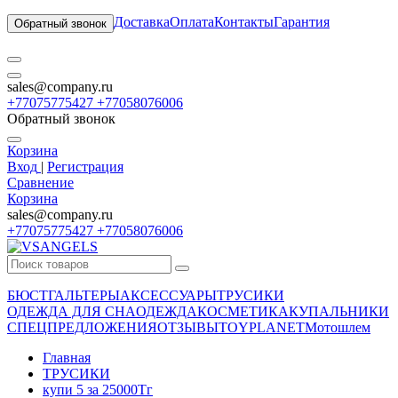
Доставка
Оплата
Контакты
Гарантия
Обратный звонок
sales@company.ru
+77075775427 +77058076006
Обратный звонок
Корзина
Вход
|
Регистрация
Сравнение
Корзина
sales@company.ru
+77075775427 +77058076006
БЮСТГАЛЬТЕРЫ
АКСЕССУАРЫ
ТРУСИКИ
ОДЕЖДА ДЛЯ СНА
ОДЕЖДА
КОСМЕТИКА
КУПАЛЬНИКИ
СПЕЦПРЕДЛОЖЕНИЯ
ОТЗЫВЫ
TOYPLANET
Мотошлем
Главная
ТРУСИКИ
купи 5 за 25000Тг