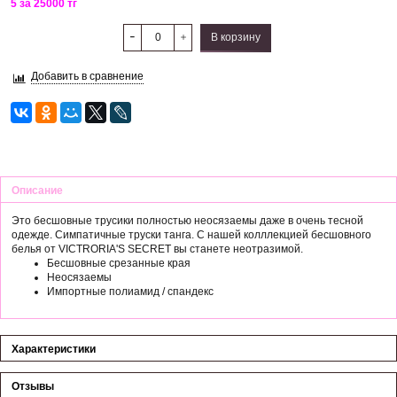
5 за 25000 тг
В корзину
Добавить в сравнение
Описание
Это бесшовные трусики полностью неосязаемы даже в очень тесной
одежде. Симпатичные труски танга. С нашей колллекцией бесшовного
белья от VICTRORIA'S SECRET вы станете неотразимой.
Бесшовные срезанные края
Неосязаемы
Импортные полиамид / спандекс
Характеристики
Отзывы