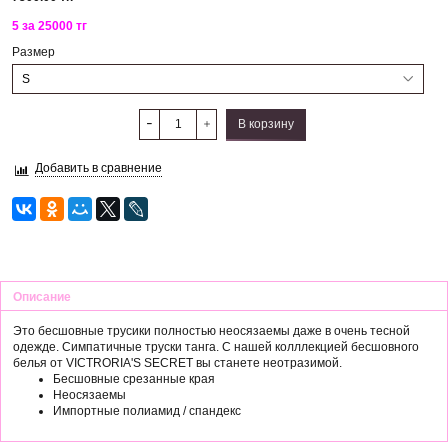
5 за 25000 тг
Размер
В корзину
Добавить в сравнение
Описание
Это бесшовные трусики полностью неосязаемы даже в очень тесной
одежде. Симпатичные труски танга. С нашей колллекцией бесшовного
белья от VICTRORIA'S SECRET вы станете неотразимой.
Бесшовные срезанные края
Неосязаемы
Импортные полиамид / спандекс