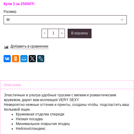
Купи 3 за 25000Тг
Размер
В корзину
Добавить в сравнение
Описание
Эластичные и ультра-удобные трусики с мягким и романтическим
кружевом, дарит вам коллекция VERY SEXY
Невероятно нежные оттенки и принты, созданы чтобы подсластить ваш
бельевой ящик.
Кружевная отделка спереди
Низкая посадка
Минимальное покрытие ягодиц
Нейлон/спандекс