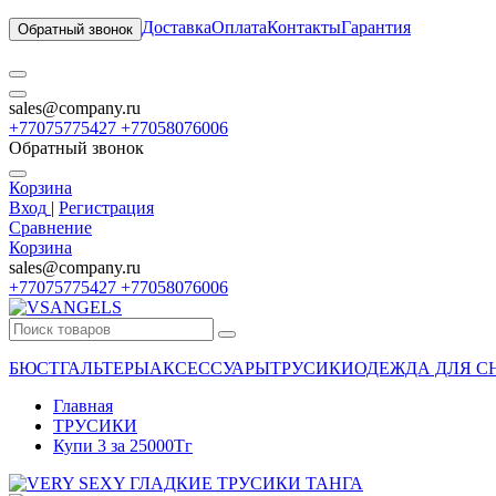
Доставка
Оплата
Контакты
Гарантия
Обратный звонок
sales@company.ru
+77075775427 +77058076006
Обратный звонок
Корзина
Вход
|
Регистрация
Сравнение
Корзина
sales@company.ru
+77075775427 +77058076006
БЮСТГАЛЬТЕРЫ
АКСЕССУАРЫ
ТРУСИКИ
ОДЕЖДА ДЛЯ С
Главная
ТРУСИКИ
Купи 3 за 25000Тг