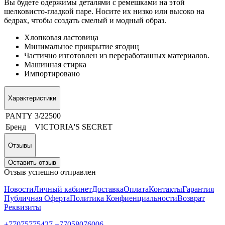
Вы будете одержимы деталями с ремешками на этой
шелковисто-гладкой паре.
Носите их низко или высоко на
бедрах, чтобы создать смелый и модный образ.
Хлопковая ластовица
Минимальное прикрытие ягодиц
Частично изготовлен из переработанных материалов.
Машинная стирка
Импортировано
Характеристики
PANTY
3/22500
Бренд
VICTORIA'S SECRET
Отзывы
Оставить отзыв
Отзыв успешно отправлен
Новости
Личный кабинет
Доставка
Оплата
Контакты
Гарантия
Публичная Оферта
Политика Конфиенциальности
Возврат
Реквизиты
+77075775427 +77058076006