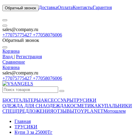
Доставка
Оплата
Контакты
Гарантия
Обратный звонок
sales@company.ru
+77075775427 +77058076006
Обратный звонок
Корзина
Вход
|
Регистрация
Сравнение
Корзина
sales@company.ru
+77075775427 +77058076006
БЮСТГАЛЬТЕРЫ
АКСЕССУАРЫ
ТРУСИКИ
ОДЕЖДА ДЛЯ СНА
ОДЕЖДА
КОСМЕТИКА
КУПАЛЬНИКИ
СПЕЦПРЕДЛОЖЕНИЯ
ОТЗЫВЫ
TOYPLANET
Мотошлем
Главная
ТРУСИКИ
Купи 3 за 25000Тг