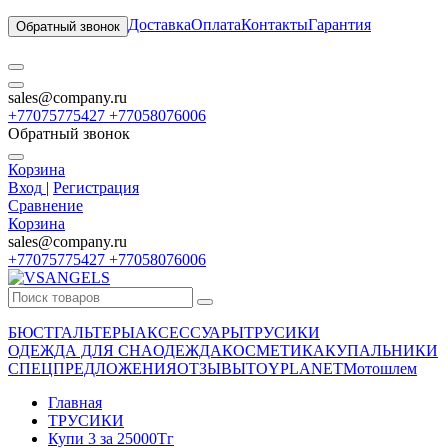
Доставка
Оплата
Контакты
Гарантия
Обратный звонок
sales@company.ru
+77075775427 +77058076006
Обратный звонок
Корзина
Вход
|
Регистрация
Сравнение
Корзина
sales@company.ru
+77075775427 +77058076006
БЮСТГАЛЬТЕРЫ
АКСЕССУАРЫ
ТРУСИКИ
ОДЕЖДА ДЛЯ СНА
ОДЕЖДА
КОСМЕТИКА
КУПАЛЬНИКИ
СПЕЦПРЕДЛОЖЕНИЯ
ОТЗЫВЫ
TOYPLANET
Мотошлем
Главная
ТРУСИКИ
Купи 3 за 25000Тг